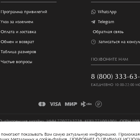
Программа привилегий
WhatsApp
Уход за изделием
Telegram
Оплата и доставка
Обратная связь
Обмен и возврат
Записаться на консу
Таблица размеров
ПОЗВОНИТЕ НАМ
Частые вопросы
8 (800) 333-63
ЕЖЕДНЕВНО 10:00-22:00 М
 «Флоренция дизайн», ИНН 7707712728, КПП 771001001, ОГРН 10
Условия сбора и обработки персональных данных
Карта сайта
ые помогают показывать Вам самую актуальную информацию. Продолжая
 ваших Метаданных и cookie-файлов.
ПОБРОБНЕЕ О ПРАВИЛАХ ИСПОЛ