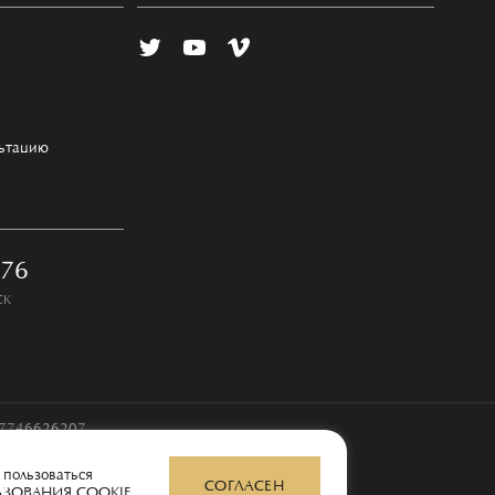
льтацию
-76
СК
97746626207
 пользоваться
СОГЛАСЕН
ЬЗОВАНИЯ COOKIE