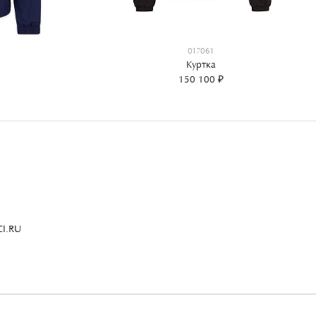
017061
Куртка
150 100 ₽
I.RU