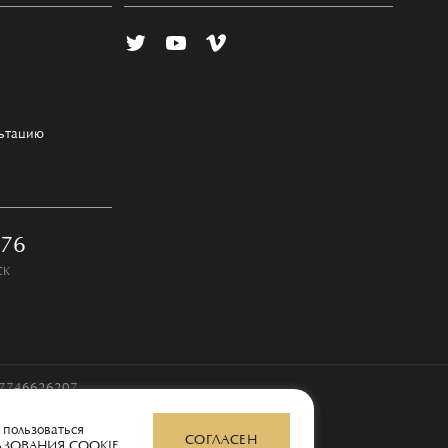
льтацию
-76
СК
97746626207
 пользоваться
СОГЛАСЕН
ЬЗОВАНИЯ COOKIE