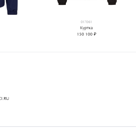
017061
Куртка
150 100 ₽
I.RU