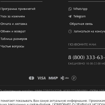
Программа привилегий
WhatsApp
Уход за изделием
Telegram
Оплата и доставка
Обратная связь
Обмен и возврат
Записаться на консу
Таблица размеров
ПОЗВОНИТЕ НАМ
Частые вопросы
8 (800) 333-63
ЕЖЕДНЕВНО 10:00-22:00 М
 «Флоренция дизайн», ИНН 7707712728, КПП 771001001, ОГРН 10
Условия сбора и обработки персональных данных
Карта сайта
ые помогают показывать Вам самую актуальную информацию. Продолжая
 ваших Метаданных и cookie-файлов.
ПОБРОБНЕЕ О ПРАВИЛАХ ИСПОЛ