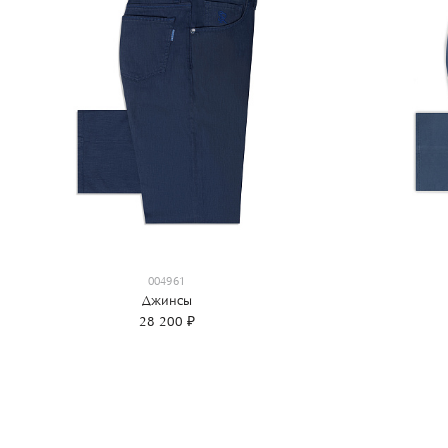
004961
Джинсы
28 200 ₽