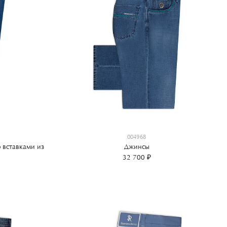
004968
о вставками из
Джинсы
32 700 ₽