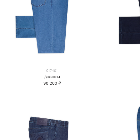
017401
Джинсы
90 200 ₽