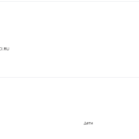
I.RU
Дети