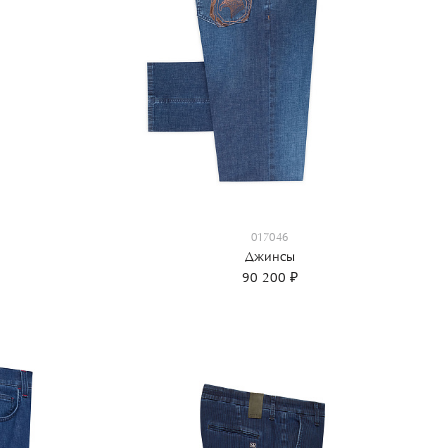
017046
Джинсы
90 200 ₽