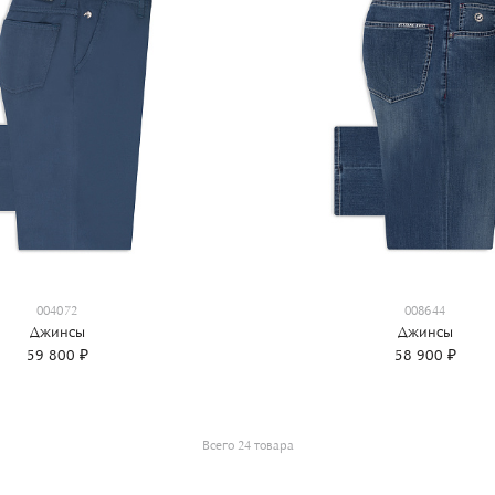
004072
008644
Джинсы
Джинсы
59 800 ₽
58 900 ₽
Всего 24 товара