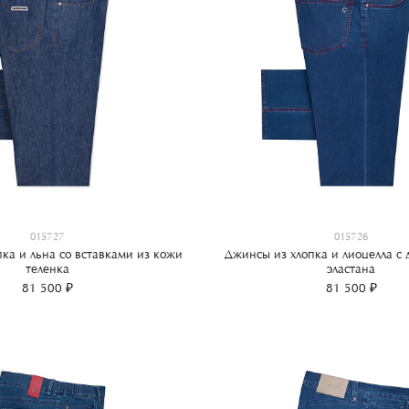
015727
015726
ка и льна со вставками из кожи
Джинсы из хлопка и лиоцелла с
теленка
эластана
81 500 ₽
81 500 ₽