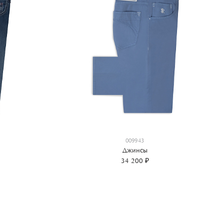
009943
Джинсы
34 200 ₽