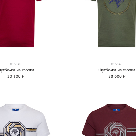
016649
016648
утболка из хлопка
Футболка из хлопка
30 100 ₽
38 600 ₽