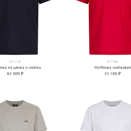
017118
017106
лка из шелка и хлопка
Футболка хлопковая
65 000 ₽
55 100 ₽