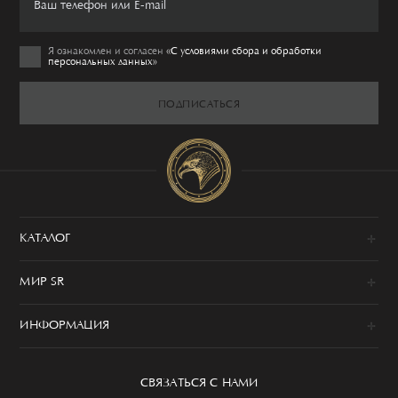
Я ознакомлен и согласен
«C условиями сбора и обработки
персональных данных»
ПОДПИСАТЬСЯ
КАТАЛОГ
Новинки
МИР SR
Образы
100% сделано в Италии
Одежда
ИНФОРМАЦИЯ
История
Обувь
Программа привилегий
Сервис
Аксессуары
Уход за изделием
СВЯЗАТЬСЯ С НАМИ
Бутики