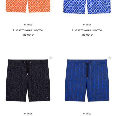
017297
017296
Плавательные шорты
Плавательные шорты
90 200 ₽
90 200 ₽
017295
017294