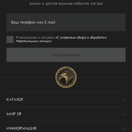
акции и другие важные события для вас
Я ознакомлен и согласен
«C условиями сбора и обработки
персональных данных»
ПОДПИСАТЬСЯ
КАТАЛОГ
Новинки
МИР SR
Образы
100% сделано в Италии
Одежда
ИНФОРМАЦИЯ