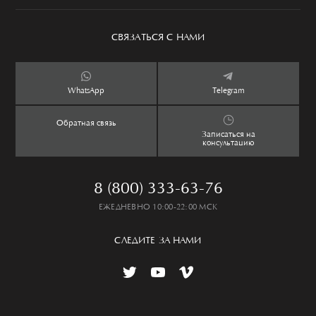
История
Обувь
Программа привилегий
Сервис
Аксессуары
Уход за изделием
СВЯЗАТЬСЯ С НАМИ
Бутики
Ароматы
Оплата и доставка
Контакты
Дети
Обмен и возврат
WhatsApp
Telegram
Дом
Таблица размеров
Обратная связь
Lookbook
Частые вопросы
Записаться на
консультацию
8 (800) 333-63-76
ЕЖЕДНЕВНО 10:00-22:00 МСК
СЛЕДИТЕ ЗА НАМИ