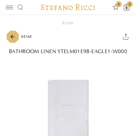
0
0
012431
БЕЛЬЕ
BATHROOM LINEN YTELM01E9B-EAGLE1-W000