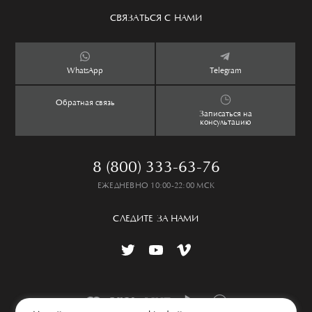
Сервис
Аксессуары
Уход за изделием
СВЯЗАТЬСЯ С НАМИ
Бутики
Ароматы
Оплата и доставка
Контакты
Дети
Обмен и возврат
WhatsApp
Telegram
Дом
Таблица размеров
Обратная связь
Lookbook
Частые вопросы
Записаться на
консультацию
8 (800) 333-63-76
ЕЖЕДНЕВНО 10:00-22:00 МСК
СЛЕДИТЕ ЗА НАМИ