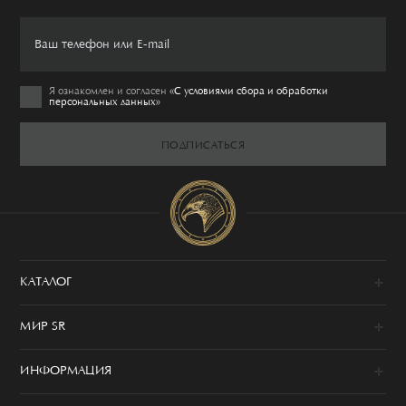
Я ознакомлен и согласен
«C условиями сбора и обработки
персональных данных»
ПОДПИСАТЬСЯ
КАТАЛОГ
Новинки
МИР SR
Образы
100% сделано в Италии
Одежда
ИНФОРМАЦИЯ
История
Обувь
Программа привилегий