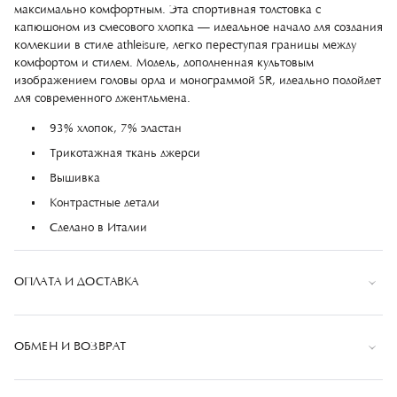
максимально комфортным. Эта спортивная толстовка с
капюшоном из смесового хлопка — идеальное начало для создания
коллекции в стиле athleisure, легко переступая границы между
комфортом и стилем. Модель, дополненная культовым
изображением головы орла и монограммой SR, идеально подойдет
для современного джентльмена.
93% хлопок, 7% эластан
Трикотажная ткань джерси
Вышивка
Контрастные детали
Сделано в Италии
ОПЛАТА И ДОСТАВКА
Оплата
ОБМЕН И ВОЗВРАТ
Оплата банковской картой при оформлении заказа или
при получении заказа. К оплате принимаются
Если вы не удовлетворены полученным товаром, вы