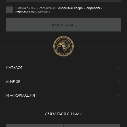
Я ознакомлен и согласен
«C условиями сбора и обработки
персональных данных»
ПОДПИСАТЬСЯ
КАТАЛОГ
Новинки
МИР SR
Образы
100% сделано в Италии
Одежда
ИНФОРМАЦИЯ
История
Обувь
Программа привилегий
Сервис
Аксессуары
Уход за изделием
СВЯЗАТЬСЯ С НАМИ
Бутики
Ароматы
Оплата и доставка