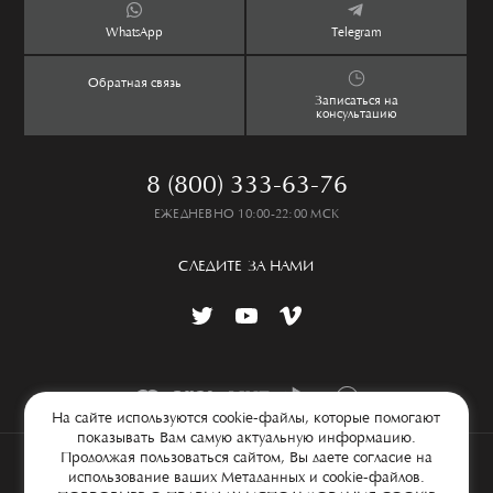
Контакты
Дети
Обмен и возврат
WhatsApp
Telegram
Дом
Таблица размеров
Обратная связь
Lookbook
Частые вопросы
Записаться на
консультацию
8 (800) 333-63-76
ЕЖЕДНЕВНО 10:00-22:00 МСК
СЛЕДИТЕ ЗА НАМИ
На сайте используются cookie-файлы, которые помогают
показывать Вам самую актуальную информацию.
Продолжая пользоваться сайтом, Вы даете согласие на
© 2026 ООО «Флоренция дизайн», ИНН 7707712728, КПП 771001001,
использование ваших Метаданных и cookie-файлов.
ОГРН 1097746626207