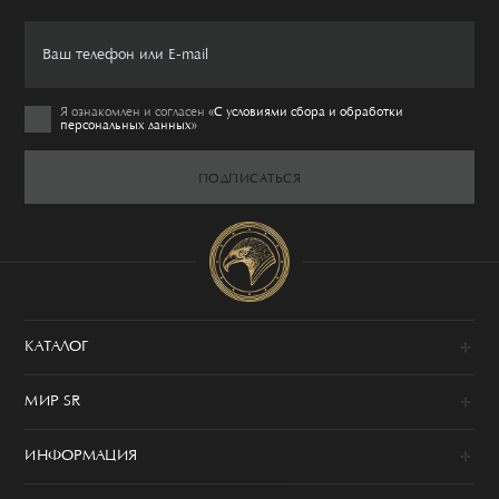
Я ознакомлен и согласен
«C условиями сбора и обработки
персональных данных»
ПОДПИСАТЬСЯ
КАТАЛОГ
Новинки
МИР SR
Образы
100% сделано в Италии
Одежда
ИНФОРМАЦИЯ
История
Обувь
Программа привилегий