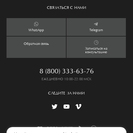
Сервис
Аксессуары
Уход за изделием
СВЯЗАТЬСЯ С НАМИ
Бутики
Ароматы
Оплата и доставка
Контакты
Дети
Обмен и возврат
WhatsApp
Telegram
Дом
Таблица размеров
Обратная связь
Lookbook
Частые вопросы
Записаться на
консультацию
8 (800) 333-63-76
ЕЖЕДНЕВНО 10:00-22:00 МСК
СЛЕДИТЕ ЗА НАМИ