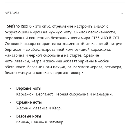
ДЕТАЛИ
Stefano Ricci 8
- это опус, стремление настроить диалог с
окружающим миром на нужную ноту. Символ бесконечности,
передающий концепцию безграничности мира STEFANO RICCI.
Основной аккорд опирается на знаменитый итальянский цитрус –
бергамот – со сбалансированной композицией кардамона,
мандарина и черной смородины на старте. Средние
ноты лаванды, кедра и жасмина добавят харизмы в любой
обстановке. Базовые ноты пачули, сандалового дерева, ветивера,
белого мускуса и ванили завершают аккорд.
Верхние ноты
Кардамон, Бергамот, Черная смородина и Мандарин.
Средние ноты
Жасмин, Лаванда и Кедр.
Базовые ноты
Ваниль, Сандал и Ветивер.