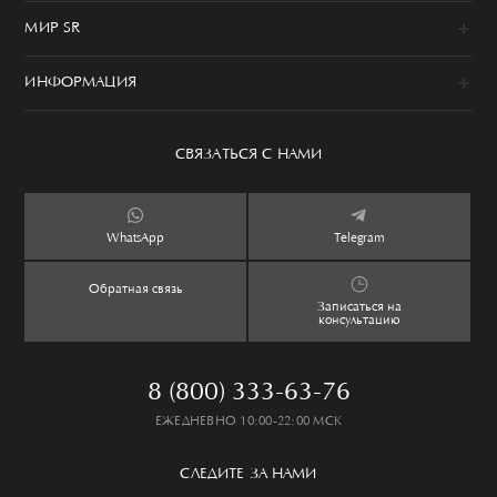
Новинки
МИР SR
Образы
100% сделано в Италии
Одежда
ИНФОРМАЦИЯ
История
Обувь
Программа привилегий
Сервис
Аксессуары
Уход за изделием
СВЯЗАТЬСЯ С НАМИ
Бутики
Ароматы
Оплата и доставка
Контакты
Дети
Обмен и возврат
WhatsApp
Telegram
Дом
Таблица размеров
Обратная связь
Lookbook
Частые вопросы
Записаться на
консультацию
8 (800) 333-63-76
ЕЖЕДНЕВНО 10:00-22:00 МСК
СЛЕДИТЕ ЗА НАМИ