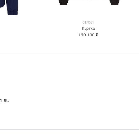
017061
Куртка
150 100 ₽
I.RU