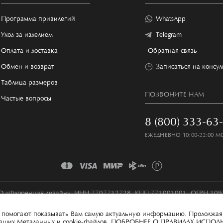
Программа привилегий
WhatsApp
Уход за изделием
Telegram
Оплата и доставка
Обратная связь
Обмен и возврат
Записаться на консу
Таблица размеров
ПОЗВОНИТЕ НАМ
Частые вопросы
8 (800) 333-63
ЕЖЕДНЕВНО 10:00-22:00 М
 «Флоренция дизайн», ИНН 7707712728, КПП 771001001, ОГРН 10
Условия сбора и обработки персональных данных
Карта сайта
ые помогают показывать Вам самую актуальную информацию. Продолжая
 ваших Метаданных и cookie-файлов.
ПОБРОБНЕЕ О ПРАВИЛАХ ИСПОЛ