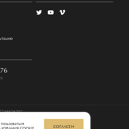
льтацию
-76
СК
97746626207
 пользоваться
СОГЛАСЕН
ЬЗОВАНИЯ COOKIE