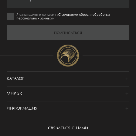
Я ознакомлен и согласен
«C условиями сбора и обработки
персональных данных»
ПОДПИСАТЬСЯ
КАТАЛОГ
Новинки
МИР SR
Образы
100% сделано в Италии
Одежда
ИНФОРМАЦИЯ
История
Обувь
Программа привилегий
Сервис
Аксессуары
Уход за изделием
СВЯЗАТЬСЯ С НАМИ
Бутики