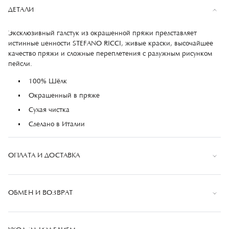
ДЕТАЛИ
Эксклюзивный галстук из окрашенной пряжи представляет
истинные ценности STEFANO RICCI, живые краски, высочайшее
качество пряжи и сложные переплетения с радужным рисунком
пейсли.
100% Шёлк
Окрашенный в пряже
Сухая чистка
Сделано в Италии
ОПЛАТА И ДОСТАВКА
Оплата
ОБМЕН И ВОЗВРАТ
Оплата банковской картой при оформлении заказа или
при получении заказа. К оплате принимаются
Если вы не удовлетворены полученным товаром, вы
банковские карты: VISA, MasterCard, МИР