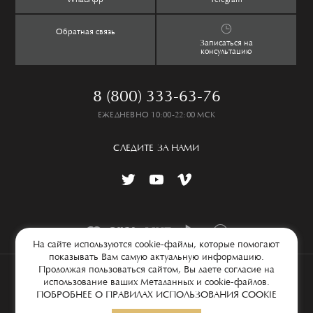
WhatsApp
Telegram
Дом
Таблица размеров
Обратная связь
Lookbook
Частые вопросы
Записаться на
консультацию
8 (800) 333-63-76
ЕЖЕДНЕВНО 10:00-22:00 МСК
СЛЕДИТЕ ЗА НАМИ
На сайте используются cookie-файлы, которые помогают
показывать Вам самую актуальную информацию.
Продолжая пользоваться сайтом, Вы даете согласие на
© 2026 ООО «Флоренция дизайн», ИНН 7707712728, КПП 771001001,
использование ваших Метаданных и cookie-файлов.
ОГРН 1097746626207
ПОБРОБНЕЕ О ПРАВИЛАХ ИСПОЛЬЗОВАНИЯ COOKIE
Условия сбора и обработки персональных данных
Карта сайта