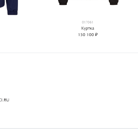
017061
Куртка
150 100 ₽
I.RU