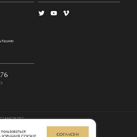
льтацию
-76
СК
97746626207
 пользоваться
СОГЛАСЕН
ЬЗОВАНИЯ COOKIE