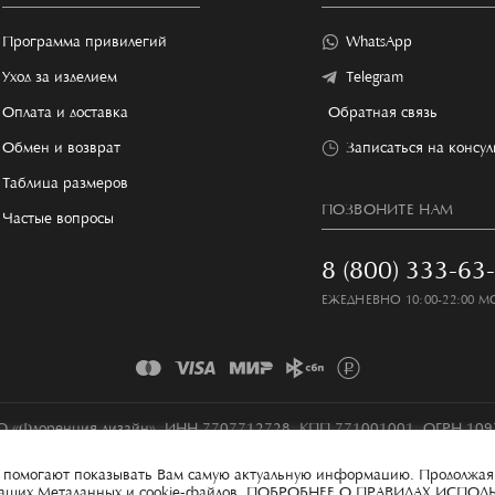
Программа привилегий
WhatsApp
Уход за изделием
Telegram
Оплата и доставка
Обратная связь
Обмен и возврат
Записаться на консу
Таблица размеров
ПОЗВОНИТЕ НАМ
Частые вопросы
8 (800) 333-63
ЕЖЕДНЕВНО 10:00-22:00 М
 «Флоренция дизайн», ИНН 7707712728, КПП 771001001, ОГРН 10
Условия сбора и обработки персональных данных
Карта сайта
ые помогают показывать Вам самую актуальную информацию. Продолжая
 ваших Метаданных и cookie-файлов.
ПОБРОБНЕЕ О ПРАВИЛАХ ИСПОЛ