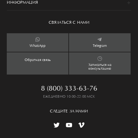
Одежда
ИНФОРМАЦИЯ
История
Обувь
Программа привилегий
Сервис
Аксессуары
Уход за изделием
СВЯЗАТЬСЯ С НАМИ
Бутики
Ароматы
Оплата и доставка
Контакты
Дети
Обмен и возврат
WhatsApp
Telegram
Дом
Таблица размеров
Обратная связь
Lookbook
Частые вопросы
Записаться на
консультацию
8 (800) 333-63-76
ЕЖЕДНЕВНО 10:00-22:00 МСК
СЛЕДИТЕ ЗА НАМИ