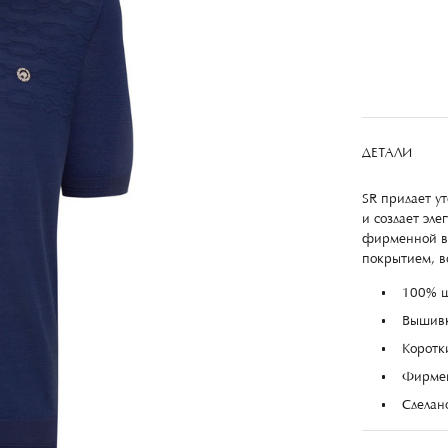
ДЕТАЛИ
SR придает у
и создает эл
фирменной в
покрытием, в
100% 
Вышивк
Коротк
Фирмен
Сделан