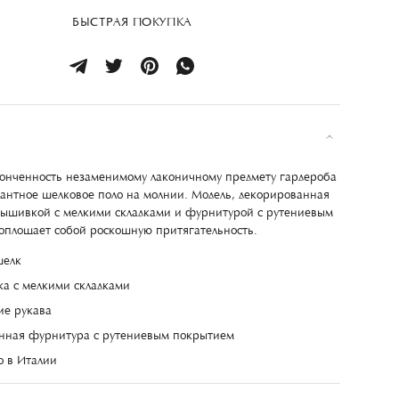
БЫСТРАЯ ПОКУПКА
тонченность незаменимому лаконичному предмету гардероба
егантное шелковое поло на молнии. Модель, декорированная
ышивкой с мелкими складками и фурнитурой с рутениевым
оплощает собой роскошную притягательность.
шелк
а с мелкими складками
ие рукава
ная фурнитура с рутениевым покрытием
о в Италии