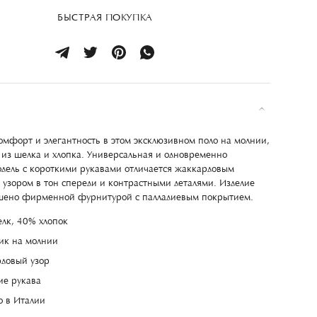
БЫСТРАЯ ПОКУПКА
комфорт и элегантность в этом эксклюзивном поло на молнии,
из шелка и хлопка. Универсальная и одновременно
дель с короткими рукавами отличается жаккардовым
узором в тон спереди и контрастными деталями. Изделие
шено фирменной фурнитурой с палладиевым покрытием.
лк, 40% хлопок
ик на молнии
довый узор
ие рукава
о в Италии