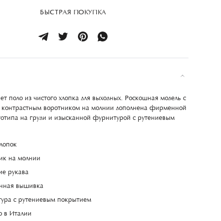
БЫСТРАЯ ПОКУПКА
ет поло из чистого хлопка для выходных. Роскошная модель с
 контрастным воротником на молнии дополнена фирменной
отипа на груди и изысканной фурнитурой с рутениевым
лопок
ик на молнии
ие рукава
нная вышивка
ура с рутениевым покрытием
о в Италии