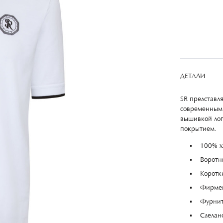
ДЕТАЛИ
SR представля
современным
вышивкой лог
покрытием.
100% х
Воротн
Коротк
Фирме
Фурнит
Сделан