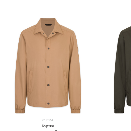
017064
Куртка