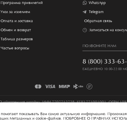
Программа привилегий
WhatsApp
Уход за изделием
Telegram
Оплата и доставка
Обратная связь
Обмен и возврат
Записаться на консу
Таблица размеров
ПОЗВОНИТЕ НАМ
Частые вопросы
8 (800) 333-63
ЕЖЕДНЕВНО 10:00-22:00 М
 «Флоренция дизайн», ИНН 7707712728, КПП 771001001, ОГРН 10
Условия сбора и обработки персональных данных
Карта сайта
ые помогают показывать Вам самую актуальную информацию. Продолжая
 ваших Метаданных и cookie-файлов.
ПОБРОБНЕЕ О ПРАВИЛАХ ИСПОЛ
100% MADE IN ITECH
ИНН 7841044810, КПП 784101001, ОГРН 1167847341474