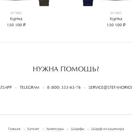
017063
017062
Куртка
Куртка
150 100 ₽
150 100 ₽
НУЖНА ПОМОЩЬ?
TSAPP
TELEGRAM
8 (800) 333-63-76
SERVICE@STEFANORICC
Главная
Каталог
Аксессуары
Шарфы
Шарф из кашемира