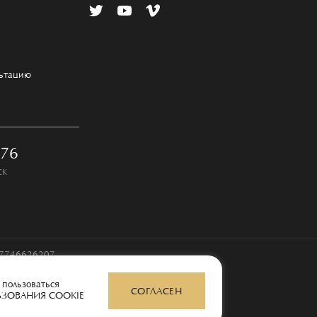
льтацию
-76
СК
97746626207
 пользоваться
СОГЛАСЕН
ЬЗОВАНИЯ COOKIE