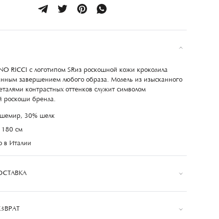
 RICCI с логотипом SRиз роскошной кожи крокодила
анным завершением любого образа. Модель из изысканного
еталями контрастных оттенков служит символом
 роскоши бренда.
шемир, 30% шелк
 180 см
о в Италии
ОСТАВКА
ЗВРАТ