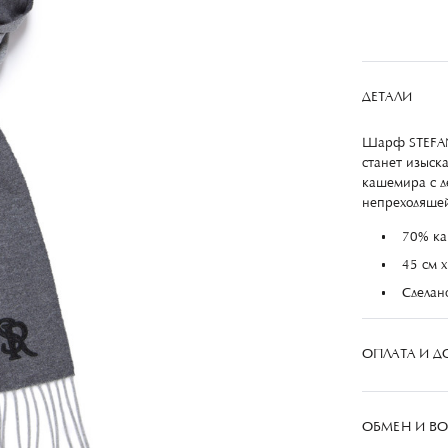
ДЕТАЛИ
Шарф STEFANO
станет изыск
кашемира с д
непреходящей
70% ка
45 см x
Сделан
ОПЛАТА И Д
Оплата
ОБМЕН И ВО