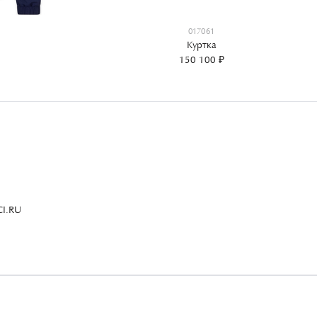
017061
Куртка
150 100 ₽
I.RU