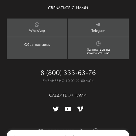
Сервис
Аксессуары
Уход за изделием
СВЯЗАТЬСЯ С НАМИ
Бутики
Ароматы
Оплата и доставка
Контакты
Дети
Обмен и возврат
WhatsApp
Telegram
Дом
Таблица размеров
Обратная связь
Lookbook
Частые вопросы
Записаться на
консультацию
8 (800) 333-63-76
ЕЖЕДНЕВНО 10:00-22:00 МСК
СЛЕДИТЕ ЗА НАМИ