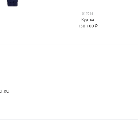
017061
Куртка
150 100 ₽
I.RU