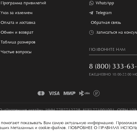
Программа привилегий
WhatsApp
Уход за изделием
Telegram
Оплата и доставка
Обратная связь
Обмен и возврат
Записаться на консу
Таблица размеров
ПОЗВОНИТЕ НАМ
Частые вопросы
8 (800) 333-63
ЕЖЕДНЕВНО 10:00-22:00 М
 «Флоренция дизайн», ИНН 7707712728, КПП 771001001, ОГРН 10
Условия сбора и обработки персональных данных
Карта сайта
ые помогают показывать Вам самую актуальную информацию. Продолжая
 ваших Метаданных и cookie-файлов.
ПОБРОБНЕЕ О ПРАВИЛАХ ИСПОЛ
100% MADE IN ITECH
ИНН 7841044810, КПП 784101001, ОГРН 1167847341474