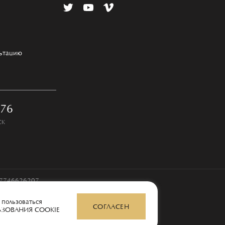
льтацию
-76
СК
97746626207
 пользоваться
СОГЛАСЕН
ЬЗОВАНИЯ COOKIE