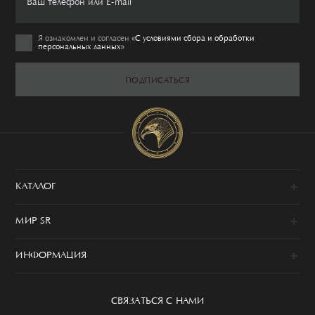
Я ознакомлен и согласен
«C условиями сбора и обработки
персональных данных»
ПОДПИСАТЬСЯ
КАТАЛОГ
Новинки
МИР SR
Образы
100% сделано в Италии
Одежда
ИНФОРМАЦИЯ
История
Обувь
Программа привилегий
Сервис
Аксессуары
Уход за изделием
СВЯЗАТЬСЯ С НАМИ
Бутики