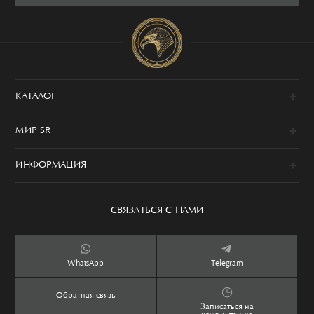
КАТАЛОГ
Новинки
МИР SR
Образы
100% сделано в Италии
Одежда
ИНФОРМАЦИЯ
История
Обувь
Программа привилегий
Сервис
Аксессуары
Уход за изделием
СВЯЗАТЬСЯ С НАМИ
Бутики
Ароматы
Оплата и доставка
Контакты
Дети
Обмен и возврат
WhatsApp
Telegram
Дом
Таблица размеров
Обратная связь
Lookbook
Частые вопросы
Записаться на