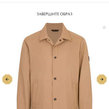
Доставка
ознакомьтесь с рекомендациями на бирке,
Товар вам не подошел
прикрепленной к каждому изделию.
Полученный товар отличается от товара на сайте
Бесплатная доставка по Москве и Московской области от
ЗАВЕРШИТЕ ОБРАЗ
Избегайте трения об изделия шершавых украшений или
1 до 3 календарных дней. Доставка осуществляется
Товар ненадлежащего качества
трения изделий об грубые поверхности, избегайте
ежедневно с 10:00 до 22:00 в следующие временные
попадания на них масел, кислот или духов.
интервалы: 10:00-14:00, 14:00-18:00, 18:00-22:00
ПОДРОБНЕЕ
Храните изделия с кожаными вставками или из кожи в
Бесплатная доставка по России. Срок доставки
хорошо проветриваемом, прохладном и сухом месте.
рассчитывается индивидуально, исходя из удаленности
адреса.
ПОДРОБНЕЕ
ПОДРОБНЕЕ