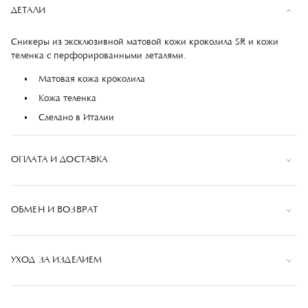
ДЕТАЛИ
Сникеры из эксклюзивной матовой кожи крокодила SR и кожи
теленка с перфорированными деталями.
Матовая кожа крокодила
Кожа теленка
Сделано в Италии
ОПЛАТА И ДОСТАВКА
Оплата
ОБМЕН И ВОЗВРАТ
Оплата банковской картой при оформлении заказа или
при получении заказа. К оплате принимаются
Если вы не удовлетворены полученным товаром, вы
банковские карты: VISA, MasterCard, МИР
можете вернуть его в течении 14 календарных
УХОД ЗА ИЗДЕЛИЕМ
дней, начиная со следующего дня после принятия
Сумма будет только "заблокирована", фактическое снятие дебета, произойдет
после доставки.
товара, если:
Перед стиркой изделий из ткани внимательно