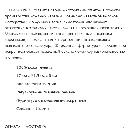
STEFANO RICCI славится своим многолетним опытом в области
производства кожаных изделий. Всемирно известное высокое
мастерство SR в лучших итальянских традициях находит
отражение в этой сумке-мессенджер из роскошной кожи теленка.
Модель через плечо, дополненная центральным и плоским
карманами, — элегантная интерпретация незаменимого
повседневного аксессуара. Фирменная фурнитура с палладиевым
покрытием создает идеальный баланс между функциональностью
и стилем.
100% кожа теленка
17 см x 24,5 см x 8 см
Две застежки-молнии
Регулируемый плечевой ремень
Фурнитура с палладиевым покрытием
Сделано в Италии
ОПЛАТА И ДОСТАВКА