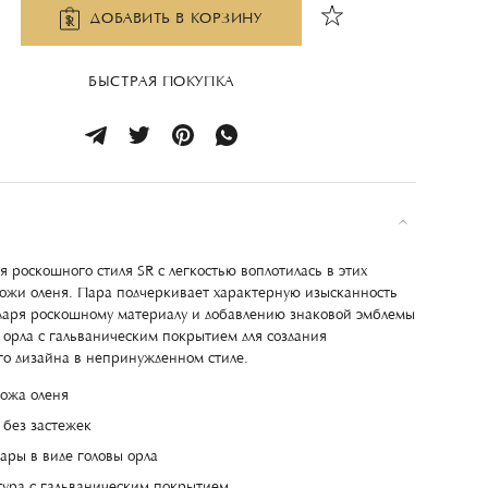
ДОБАВИТЬ В КОРЗИНУ
БЫСТРАЯ ПОКУПКА
 роскошного стиля SR с легкостью воплотилась в этих
кожи оленя. Пара подчеркивает характерную изысканность
даря роскошному материалу и добавлению знаковой эмблемы
ы орла с гальваническим покрытием для создания
о дизайна в непринужденном стиле.
ожа оленя
 без застежек
уары в виде головы орла