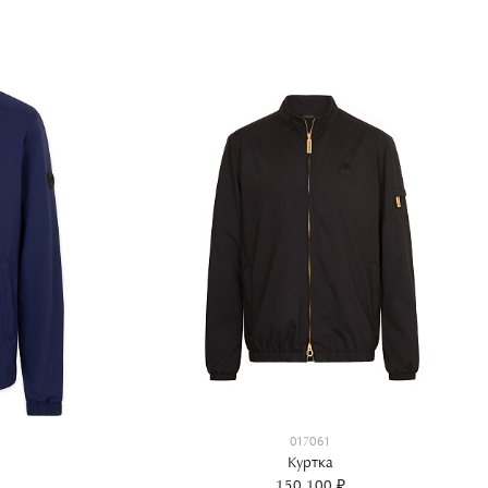
017061
Куртка
150 100 ₽