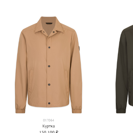
017064
Куртка
150 100 ₽