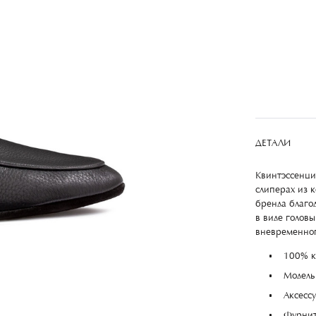
ДЕТАЛИ
Квинтэссенция
слиперах из 
бренда благо
в виде голов
вневременног
100% к
Модель
Аксесс