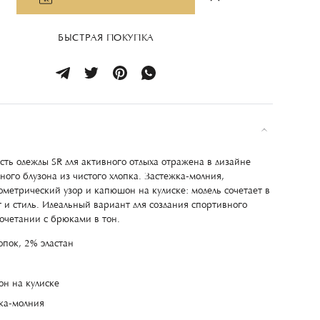
БЫСТРАЯ ПОКУПКА
сть одежды SR для активного отдыха отражена в дизайне
ного блузона из чистого хлопка. Застежка-молния,
ометрический узор и капюшон на кулиске: модель сочетает в
 и стиль. Идеальный вариант для создания спортивного
сочетании с брюками в тон.
опок, 2% эластан
н на кулиске
ка-молния