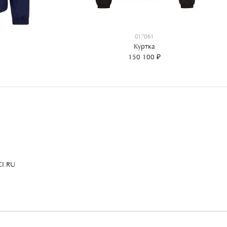
017061
Куртка
150 100 ₽
I.RU