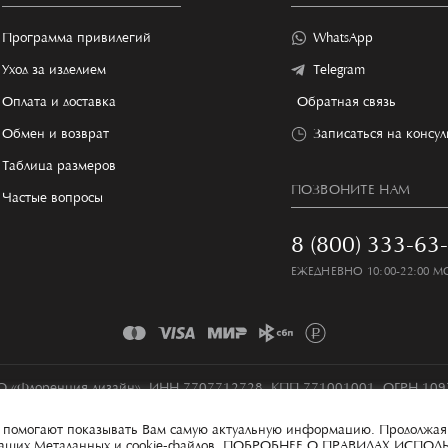
Программа привилегий
WhatsApp
Уход за изделием
Telegram
Оплата и доставка
Обратная связь
Обмен и возврат
Записаться на консу
Таблица размеров
ПОЗВОНИТЕ НАМ
Частые вопросы
8 (800) 333-63
ЕЖЕДНЕВНО 10:00-22:00 М
 «Флоренция дизайн», ИНН 7707712728, КПП 771001001, ОГРН 10
Условия сбора и обработки персональных данных
Карта сайта
ые помогают показывать Вам самую актуальную информацию. Продолжая
 ваших Метаданных и cookie-файлов.
ПОБРОБНЕЕ О ПРАВИЛАХ ИСПОЛ