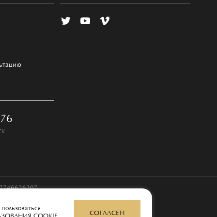
льтацию
-76
СК
97746626207
 пользоваться
СОГЛАСЕН
ЬЗОВАНИЯ COOKIE