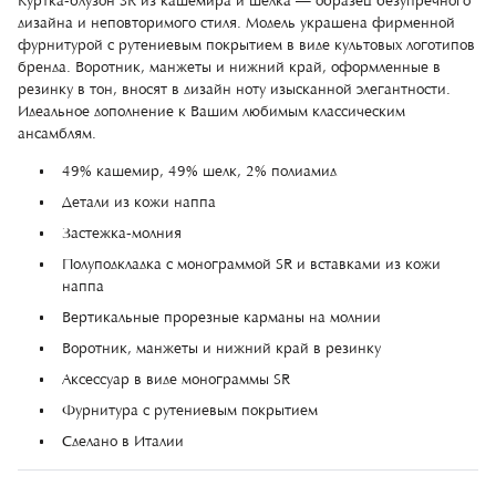
Куртка-блузон SR из кашемира и шелка — образец безупречного
дизайна и неповторимого стиля. Модель украшена фирменной
фурнитурой с рутениевым покрытием в виде культовых логотипов
бренда. Воротник, манжеты и нижний край, оформленные в
резинку в тон, вносят в дизайн ноту изысканной элегантности.
Идеальное дополнение к Вашим любимым классическим
ансамблям.
49% кашемир, 49% шелк, 2% полиамид
Детали из кожи наппа
Застежка-молния
Полуподкладка с монограммой SR и вставками из кожи
наппа
Вертикальные прорезные карманы на молнии
Воротник, манжеты и нижний край в резинку
Аксессуар в виде монограммы SR
Фурнитура с рутениевым покрытием
Сделано в Италии