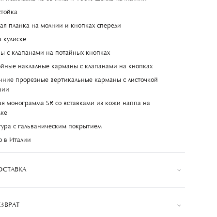
стойка
ая планка на молнии и кнопках спереди
а кулиске
ы с клапанами на потайных кнопках
ойные накладные карманы с клапанами на кнопках
нние прорезные вертикальные карманы с листочкой
нии
я монограмма SR со вставками из кожи наппа на
дке
ура с гальваническим покрытием
о в Италии
ОСТАВКА
ЗВРАТ