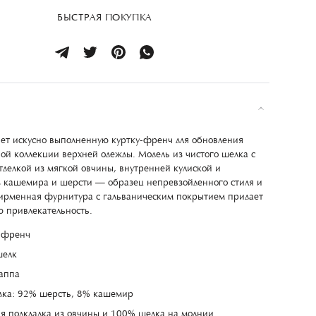
БЫСТРАЯ ПОКУПКА
яет искусно выполненную куртку-френч для обновления
ой коллекции верхней одежды. Модель из чистого шелка с
тделкой из мягкой овчины, внутренней кулиской и
з кашемира и шерсти — образец непревзойденного стиля и
ирменная фурнитура с гальваническим покрытием придает
 привлекательность.
-френч
шелк
аппа
дка: 92% шерсть, 8% кашемир
я подкладка из овчины и 100% шелка на молнии