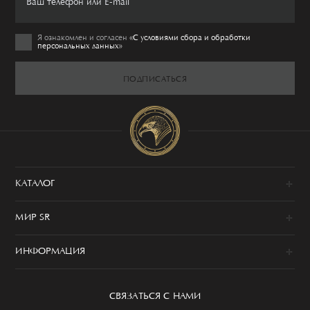
Я ознакомлен и согласен
«C условиями сбора и обработки
персональных данных»
ПОДПИСАТЬСЯ
КАТАЛОГ
Новинки
МИР SR
Образы
100% сделано в Италии
Одежда
ИНФОРМАЦИЯ
История
Обувь
Программа привилегий
Сервис
Аксессуары
Уход за изделием
СВЯЗАТЬСЯ С НАМИ
Бутики