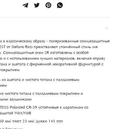
д к классическому образу - поляризованные солнцезащитные
T от Stefano Ricci предстваляют утончённый стиль для
а. Солнцезащитные очки SR изготовлены с особой
ю и с использованием лучших материалов, включая оправу
итана и ацетата с фирменной декоративной фурнитурой с
покрытием.
 из ацетата и чистого титана с палладиевым
ием
из чистого титана с палладиевым покрытием и
ными заушниками
ZEISS Polarized CR-39 устойчивые к царапинам со
защитой УФА/УФВ
50 мм/ Мост 23 мм/ Дужки 145 mm