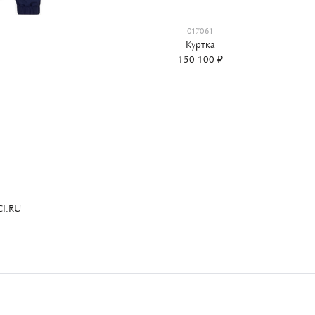
017061
Куртка
150 100 ₽
I.RU