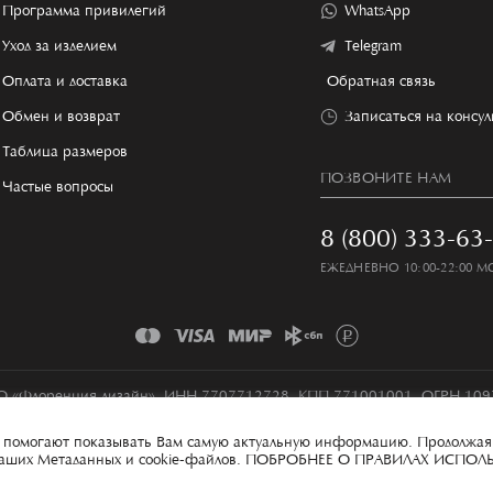
Программа привилегий
WhatsApp
Уход за изделием
Telegram
Оплата и доставка
Обратная связь
Обмен и возврат
Записаться на консу
Таблица размеров
ПОЗВОНИТЕ НАМ
Частые вопросы
8 (800) 333-63
ЕЖЕДНЕВНО 10:00-22:00 М
 «Флоренция дизайн», ИНН 7707712728, КПП 771001001, ОГРН 10
Условия сбора и обработки персональных данных
Карта сайта
ые помогают показывать Вам самую актуальную информацию. Продолжая
 ваших Метаданных и cookie-файлов.
ПОБРОБНЕЕ О ПРАВИЛАХ ИСПОЛ
100% MADE IN ITECH
ИНН 7841044810, КПП 784101001, ОГРН 1167847341474