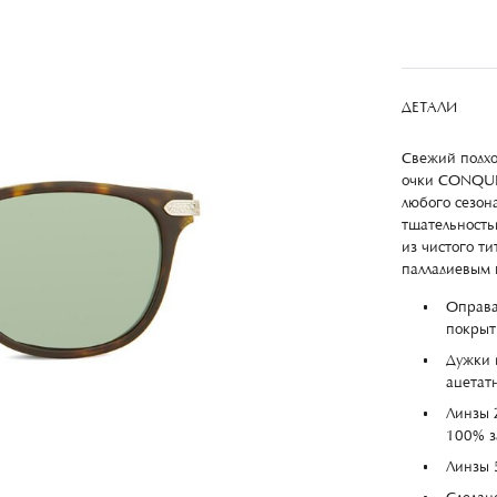
ДЕТАЛИ
Свежий подхо
очки CONQUES
любого сезон
тщательность
из чистого т
палладиевым 
Оправа
покрыт
Дужки 
ацетат
Линзы 
100% 
Линзы 