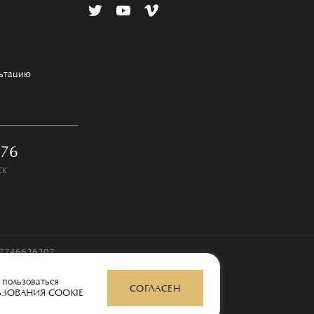
льтацию
-76
СК
97746626207
 пользоваться
СОГЛАСЕН
ЬЗОВАНИЯ COOKIE