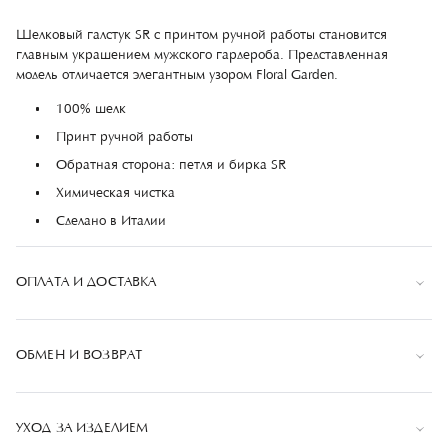
Шелковый галстук SR с принтом ручной работы становится
главным украшением мужского гардероба. Представленная
модель отличается элегантным узором Floral Garden.
100% шелк
Принт ручной работы
Обратная сторона: петля и бирка SR
Химическая чистка
Сделано в Италии
ОПЛАТА И ДОСТАВКА
Оплата
ОБМЕН И ВОЗВРАТ
Оплата банковской картой при оформлении заказа или
при получении заказа. К оплате принимаются
Если вы не удовлетворены полученным товаром, вы
банковские карты: VISA, MasterCard, МИР
можете вернуть его в течении 14 календарных
УХОД ЗА ИЗДЕЛИЕМ