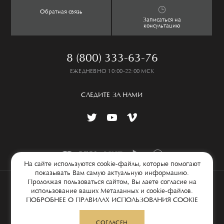
Обратная связь
Lookbook
Частые вопросы
Записаться на
консультацию
8 (800) 333-63-76
ЕЖЕДНЕВНО 10:00-22:00 МСК
СЛЕДИТЕ ЗА НАМИ
На сайте используются cookie-файлы, которые помогают
показывать Вам самую актуальную информацию.
Продолжая пользоваться сайтом, Вы даете согласие на
© 2026 ООО «Флоренция дизайн», ИНН 7707712728, КПП 771001001,
использование ваших Метаданных и cookie-файлов.
ОГРН 1097746626207
ПОБРОБНЕЕ О ПРАВИЛАХ ИСПОЛЬЗОВАНИЯ COOKIE
Условия сбора и обработки персональных данных
Карта сайта
100% MADE IN ITECH
СОГЛАСЕН