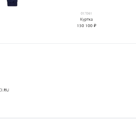
017061
Куртка
150 100 ₽
I.RU