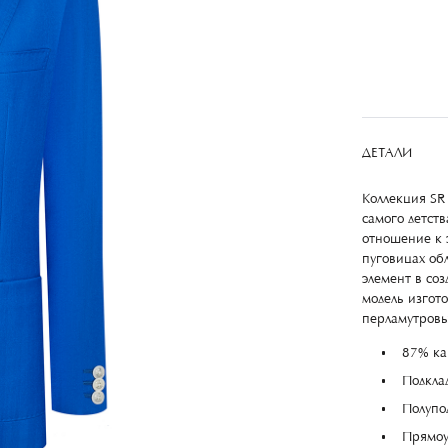
ДЕТАЛИ
Коллекция SR 
самого детств
отношение к 
пуговицах об
элемент в со
модель изгот
перламутров
87% ка
Подкла
Полупо
Прямоу