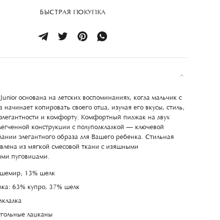
БЫСТРАЯ ПОКУПКА
Junior основана на детских воспоминаниях, когда мальчик с
а начинает копировать своего отца, изучая его вкусы, стиль,
элегантности и комфорту. Комфортный пиджак на двух
легченной конструкции с полуподкладкой — ключевой
здании элегантного образа для Вашего ребенка. Стильная
овлена из мягкой смесовой ткани с изящными
ыми пуговицами.
шемир, 13% шелк
дка: 63% купро, 37% шелк
дкладка
гольные лацканы