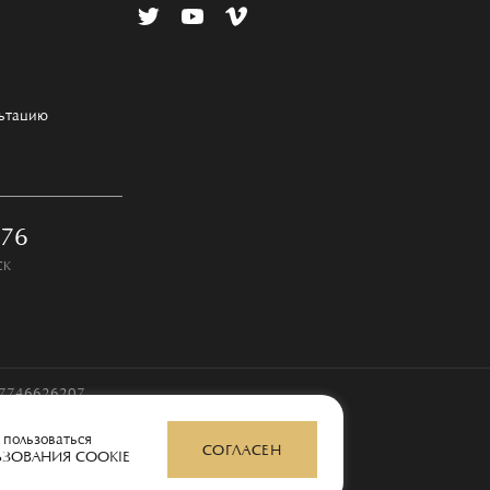
льтацию
-76
СК
97746626207
 пользоваться
СОГЛАСЕН
ЬЗОВАНИЯ COOKIE