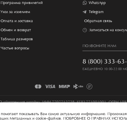
Программа привилегий
WhatsApp
Уход за изделием
Telegram
Оплата и доставка
Обратная связь
Обмен и возврат
Записаться на консу
Таблица размеров
ПОЗВОНИТЕ НАМ
Частые вопросы
8 (800) 333-63
ЕЖЕДНЕВНО 10:00-22:00 М
 «Флоренция дизайн», ИНН 7707712728, КПП 771001001, ОГРН 10
Условия сбора и обработки персональных данных
Карта сайта
ые помогают показывать Вам самую актуальную информацию. Продолжая
 ваших Метаданных и cookie-файлов.
ПОБРОБНЕЕ О ПРАВИЛАХ ИСПОЛ
100% MADE IN ITECH
ИНН 7841044810, КПП 784101001, ОГРН 1167847341474