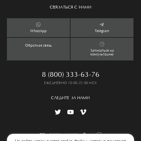
Сервис
Аксессуары
Уход за изделием
СВЯЗАТЬСЯ С НАМИ
Бутики
Ароматы
Оплата и доставка
Контакты
Дети
Обмен и возврат
WhatsApp
Telegram
Дом
Таблица размеров
Обратная связь
Lookbook
Частые вопросы
Записаться на
консультацию
8 (800) 333-63-76
ЕЖЕДНЕВНО 10:00-22:00 МСК
СЛЕДИТЕ ЗА НАМИ