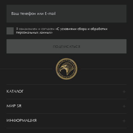
Я ознакомлен и согласен
«C условиями сбора и обработки
персональных данных»
ПОДПИСАТЬСЯ
КАТАЛОГ
Новинки
МИР SR
Образы
100% сделано в Италии
Одежда
ИНФОРМАЦИЯ
История
Обувь
Программа привилегий