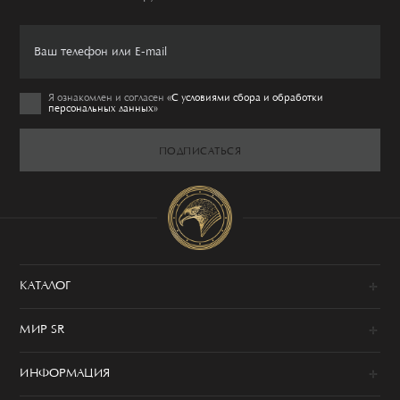
Я ознакомлен и согласен
«C условиями сбора и обработки
персональных данных»
ПОДПИСАТЬСЯ
КАТАЛОГ
Новинки
МИР SR
Образы
100% сделано в Италии
Одежда
ИНФОРМАЦИЯ
История