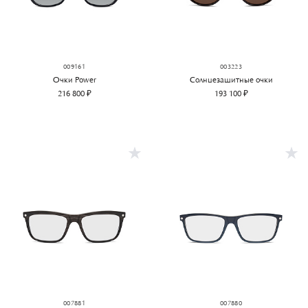
009161
003223
Очки Power
Солнцезащитные очки
216 800 ₽
193 100 ₽
007881
007880