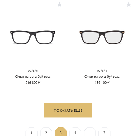
007876
007874
Очки из рога буйвола
Очки из рога буйвола
216 800 ₽
189 100 ₽
ПОКАЗАТЬ ЕЩЕ
1
2
3
4
...
7