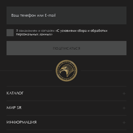
Я ознакомлен и согласен
«C условиями сбора и обработки
персональных данных»
ПОДПИСАТЬСЯ
КАТАЛОГ
Новинки
МИР SR
Образы
100% сделано в Италии
Одежда
ИНФОРМАЦИЯ
История
Обувь
Программа привилегий