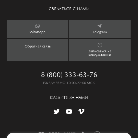
Сервис
Аксессуары
Уход за изделием
СВЯЗАТЬСЯ С НАМИ
Бутики
Ароматы
Оплата и доставка
Контакты
Дети
Обмен и возврат
WhatsApp
Telegram
Дом
Таблица размеров
Обратная связь
Lookbook
Частые вопросы
Записаться на
консультацию
8 (800) 333-63-76
ЕЖЕДНЕВНО 10:00-22:00 МСК
СЛЕДИТЕ ЗА НАМИ